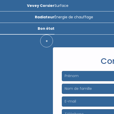
Vevey Corsier
Surface
Radiateur
Énergie de chauffage
Bon état
+
Co