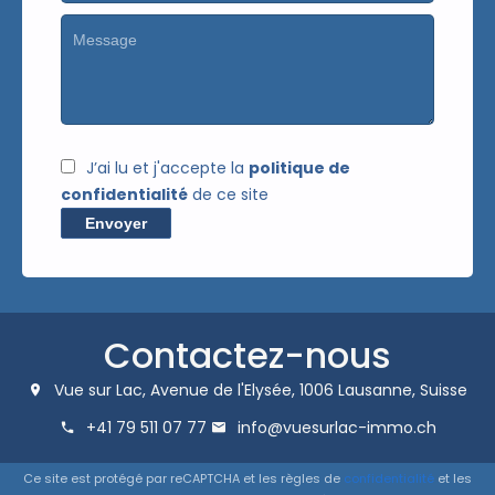
J’ai lu et j'accepte la
politique de
confidentialité
de ce site
Envoyer
Contactez-nous
Vue sur Lac,
Avenue de l'Elysée,
1006
Lausanne, Suisse
+41 79 511 07 77
info@vuesurlac-immo.ch
Ce site est protégé par reCAPTCHA et les règles de
confidentialité
et les