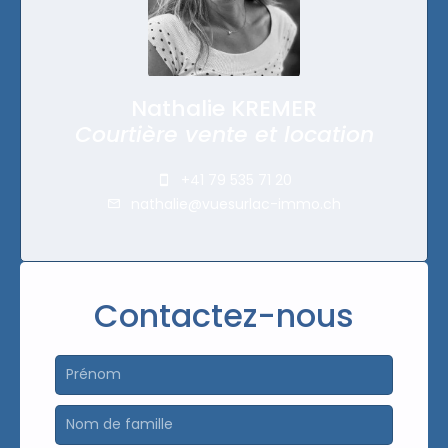
Nathalie KREMER
Courtière vente et location
+41 79 535 71 20
nathalie@vuesurlac-immo.ch
Contactez-nous