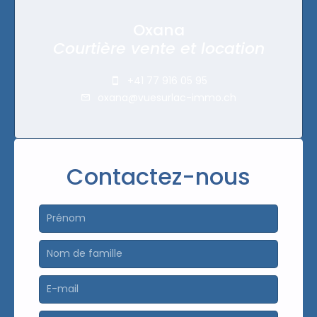
Oxana
Courtière vente et location
+41 77 916 05 95
oxana@vuesurlac-immo.ch
Contactez-nous