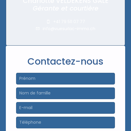
Charlotte VELDEKENS GALE
Gérante et courtière
+41 79 511 07 77
info@vuesurlac-immo.ch
Contactez-nous