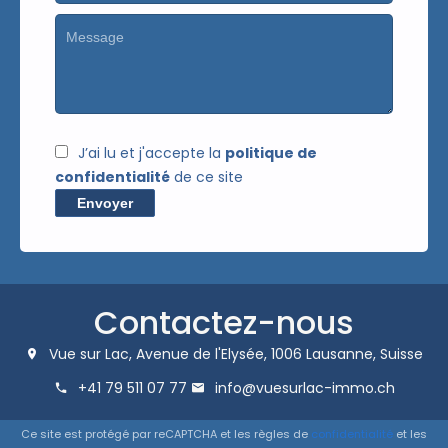
J’ai lu et j'accepte la
politique de
confidentialité
de ce site
Envoyer
Contactez-nous
Vue sur Lac,
Avenue de l'Elysée,
1006
Lausanne, Suisse
+41 79 511 07 77
info@vuesurlac-immo.ch
Ce site est protégé par reCAPTCHA et les règles de
confidentialité
et les